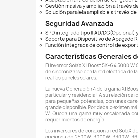
Gestión masiva y ampliación a través 
Solución paralela ampliable a través 
Seguridad Avanzada
SPD integrado tipo II AD/DC(Opcional) 
Soporte para Dispositivo de Apagado 
Función integrada de control de expor
Características Generales 
El Inversor SolaX X1 Boost 5K-G4 5000 W 
de sincronizarse con la red eléctrica de
real los paneles solares.
La nueva Generación 4 de la gama X1 Boos
particular y residencial. A su relación 
para pequeñas potencias, con unas caract
grande disponible. Por debajo existen má
W. Queda una gama muy escalonada con 
requerimientos de energía.
Los inversores de conexión a red SolaX d
opciones de 2500W, 3000W, 3300W, 360