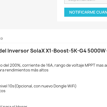
NOTIFICARME CUAN
to
 del Inversor SolaX X1-Boost-5K-G4 5000W 
del 200%, corriente de 16A, rango de voltaje MPPT mas a
ara rendimientos más altos
nivel 10s(Opcional, con nuevo Dongle WiFi)
tos
V para el Hogar