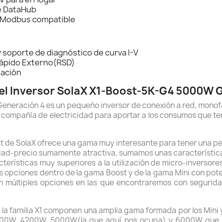
de DataHub
de Modbus compatible
y soporte de diagnóstico de curva I-V
Rápido Externo(RSD)
tación
del Inversor SolaX X1-Boost-5K-G4 5000W G
Generación 4 es un pequeño inversor de conexión a red, monof
 la compañía de electricidad para aportar a los consumos que 
t de SolaX ofrece una gama muy interesante para tener una p
calidad-precio sumamente atractiva, sumamos unas característi
erísticas muy superiores a la utilización de micro-inversore
s opciones dentro de la gama Boost y de la gama Mini con po
múltiples opciones en las que encontraremos con seguridad
e la familia X1 componen una amplia gama formada por los Mini
0W, 4200W, 5000W(la que aquí nos ocupa) y 6000W que p