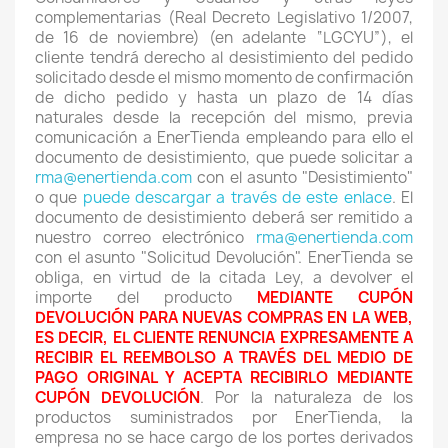
complementarias (Real Decreto Legislativo 1/2007,
de 16 de noviembre) (en adelante “LGCYU”), el
cliente tendrá derecho al desistimiento del pedido
solicitado desde el mismo momento de confirmación
de dicho pedido y hasta un plazo de 14 días
naturales desde la recepción del mismo, previa
comunicación a EnerTienda empleando para ello el
documento de desistimiento, que puede solicitar a
rma@enertienda.com
con el asunto "Desistimiento"
o que
puede descargar a través de este enlace
. El
documento de desistimiento deberá ser remitido a
nuestro correo electrónico
rma@enertienda.com
con el asunto "Solicitud Devolución". EnerTienda se
obliga, en virtud de la citada Ley, a devolver el
importe del producto
MEDIANTE CUPÓN
DEVOLUCIÓN PARA NUEVAS COMPRAS EN LA WEB,
ES DECIR, EL CLIENTE RENUNCIA EXPRESAMENTE A
RECIBIR EL REEMBOLSO A TRAVÉS DEL MEDIO DE
PAGO ORIGINAL Y ACEPTA RECIBIRLO MEDIANTE
CUPÓN DEVOLUCIÓN
. Por la naturaleza de los
productos suministrados por EnerTienda, la
empresa no se hace cargo de los portes derivados