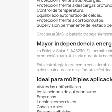
Protección frente a sobrecargas.
Protección frente a descargas profund
Control de temperatura.
Equilibrado automático de celdas.
Protección frente a cortocircuitos.
Supervisión permanente del estado de l
Gracias al BMS, la batería trabaja siempr
Mayor independencia energ
La Felicity Solar FLA48230-EU permite al
producción para utilizarla durante la noc
Esta estrategia incrementa considerablem
a disminuir el coste de la factura eléctrica
Ideal para múltiples aplicac
Viviendas unifamiliares.
Instalaciones de autoconsumo.
Empresas.
Locales comerciales.
Casas rurales.
Sistemas híbridos.