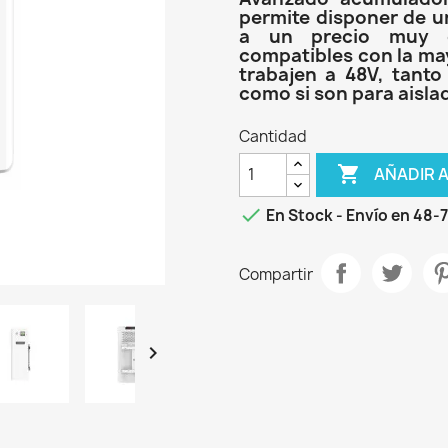
permite disponer de u
a un precio muy co
compatibles con la ma
trabajen a 48V, tant
como si son para aisla
Cantidad

AÑADIR 

En Stock - Envío en 48-
Compartir
