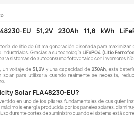
to
FLA48230-EU 51,2V 230Ah 11,8 kWh Li
o
tería de litio de última generación diseñada para maximizar 
e industriales. Gracias a su tecnología
LiFePO4 (Litio Ferrofo
o para sistemas de autoconsumo fotovoltaico con inversores híb
h
, un voltaje de
51,2V
y una capacidad de
230Ah
, esta bater
solar para utilizarla cuando realmente se necesita, redu
mo.
elicity Solar FLA48230-EU?
rtido en uno de los pilares fundamentales de cualquier inst
máximo la energía producida por los paneles solares, disminuy
luso durante cortes de suministro cuando el sistema está cor