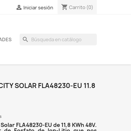
shopping_cart

Carrito
(0)
Iniciar sesión
search
ADES
ICITY SOLAR FLA48230-EU 11.8
s
ty Solar FLA48230-EU de 11,8 KWh 48V.
 de Fosfato de Ion-Litio que nos