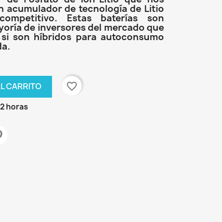
n acumulador de tecnología de Litio
mpetitivo. Estas baterías son
yoría de inversores del mercado que
o si son híbridos para autoconsumo
da.
favorite_border
AL CARRITO
72 horas