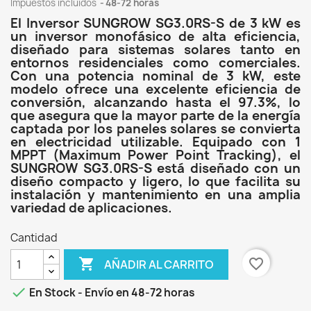
Impuestos incluidos
48-72 horas
El Inversor SUNGROW SG3.0RS-S de 3 kW es
un inversor monofásico de alta eficiencia,
diseñado para sistemas solares tanto en
entornos residenciales como comerciales.
Con una potencia nominal de 3 kW, este
modelo ofrece una excelente eficiencia de
conversión, alcanzando hasta el 97.3%, lo
que asegura que la mayor parte de la energía
captada por los paneles solares se convierta
en electricidad utilizable. Equipado con 1
MPPT (Maximum Power Point Tracking), el
SUNGROW SG3.0RS-S está diseñado con un
diseño compacto y ligero, lo que facilita su
instalación y mantenimiento en una amplia
variedad de aplicaciones.
Cantidad

favorite_border
AÑADIR AL CARRITO

En Stock - Envío en 48-72 horas