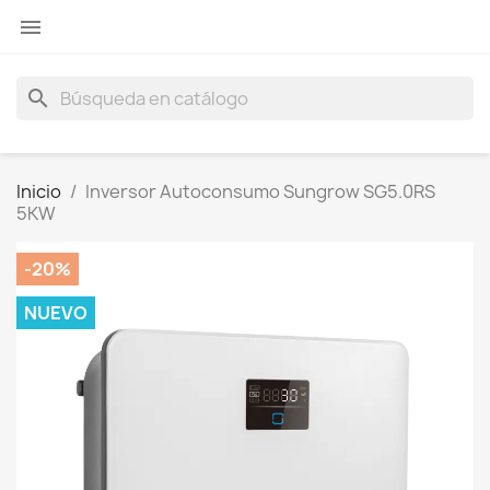

search
Inicio
Inversor Autoconsumo Sungrow SG5.0RS
5KW
-20%
NUEVO