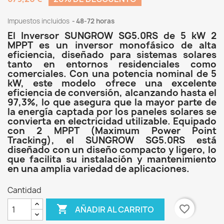
Impuestos incluidos
48-72 horas
El Inversor SUNGROW SG5.0RS de 5 kW 2
MPPT es un inversor monofásico de alta
eficiencia, diseñado para sistemas solares
tanto en entornos residenciales como
comerciales. Con una potencia nominal de 5
kW, este modelo ofrece una excelente
eficiencia de conversión, alcanzando hasta el
97,3%, lo que asegura que la mayor parte de
la energía captada por los paneles solares se
convierta en electricidad utilizable. Equipado
con 2 MPPT (Maximum Power Point
Tracking), el SUNGROW SG5.0RS está
diseñado con un diseño compacto y ligero, lo
que facilita su instalación y mantenimiento
en una amplia variedad de aplicaciones.
Cantidad

favorite_border
AÑADIR AL CARRITO