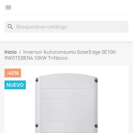

search
Inicio
Inversor Autoconsumo SolarEdge SE10K-
RW0TEBEN4 10KW Trifásico
-40%
NUEVO