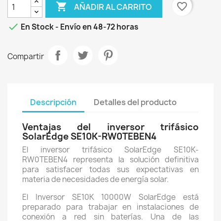

favorite_border
AÑADIR AL CARRITO

En Stock - Envío en 48-72 horas
Compartir
Descripción
Detalles del producto
Ventajas del inversor trifásico
SolarEdge SE10K-RW0TEBEN4
El inversor trifásico SolarEdge SE10K-
RW0TEBEN4 representa la solución definitiva
para satisfacer todas sus expectativas en
materia de necesidades de energía solar.
El Inversor SE10K 10000W SolarEdge está
preparado para trabajar en instalaciones de
conexión a red sin baterías. Una de las