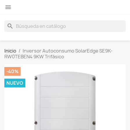

search
Inicio
Inversor Autoconsumo SolarEdge SE9K-
RW0TEBEN4 9KW Trifásico
-40%
NUEVO