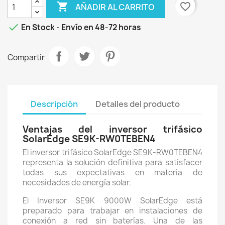

favorite_border
AÑADIR AL CARRITO

En Stock - Envío en 48-72 horas
Compartir
Descripción
Detalles del producto
Ventajas del inversor trifásico
SolarEdge SE9K-RW0TEBEN4
El inversor trifásico SolarEdge SE9K-RW0TEBEN4
representa la solución definitiva para satisfacer
todas sus expectativas en materia de
necesidades de energía solar.
El Inversor SE9K 9000W SolarEdge está
preparado para trabajar en instalaciones de
conexión a red sin baterías. Una de las