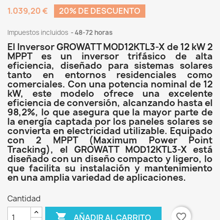
1.039,20 €
20% DE DESCUENTO
Impuestos incluidos
48-72 horas
El Inversor GROWATT MOD12KTL3-X de 12 kW 2
MPPT es un inversor trifásico de alta
eficiencia, diseñado para sistemas solares
tanto en entornos residenciales como
comerciales. Con una potencia nominal de 12
kW, este modelo ofrece una excelente
eficiencia de conversión, alcanzando hasta el
98,2%, lo que asegura que la mayor parte de
la energía captada por los paneles solares se
convierta en electricidad utilizable. Equipado
con 2 MPPT (Maximum Power Point
Tracking), el GROWATT MOD12KTL3-X está
diseñado con un diseño compacto y ligero, lo
que facilita su instalación y mantenimiento
en una amplia variedad de aplicaciones.
Cantidad

favorite_border
AÑADIR AL CARRITO