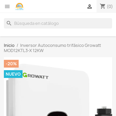
shopping_cart


(0)
search
Inicio
Inversor Autoconsumo trifásico Growatt
MOD12KTL3-X 12KW
-20%
NUEVO