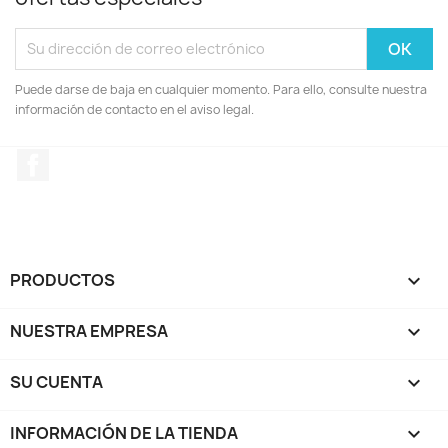
Puede darse de baja en cualquier momento. Para ello, consulte nuestra
información de contacto en el aviso legal.
Facebook
PRODUCTOS

NUESTRA EMPRESA

SU CUENTA

INFORMACIÓN DE LA TIENDA
keyboard_arrow_down