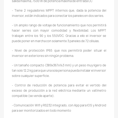
salida máxima, 7500 W de potencia máxima de entrada CC
- Tiene 2 reguladores MPPT internos que, dada la potencia del
inversor, están indicados para conectar los paneles en dos series.
- Un amplio rango de voltaje de funcionamiento que nos permitirá
hacer series con mayor comodidad y flexibilidad. Los MPPT
trabajan entre los 90 y los 550VDC. Gracias a ello el inversor se
puede poner en marcha con solamente 3 paneles de 72 células.
- Nivel de protección IP65 que nos permitirá poder situar el
inversor en exteriores sin ningún problema.
- Un tamaño compacto (389x367x143 mm) y un peso muy ligero de
tan solo 12,2 kg para que una sola persona pueda instalar el inversor
sobre cualquier superficie.
- Control de reducción de potencia para evitar el vertido del
exceso de producción a la red eléctrica mediante un vatímetro
compatible (se vende aparte).
- Comunicación Wifi y RS232 integrado, con App para IOS y Android
para ser monitorizados en todo momento