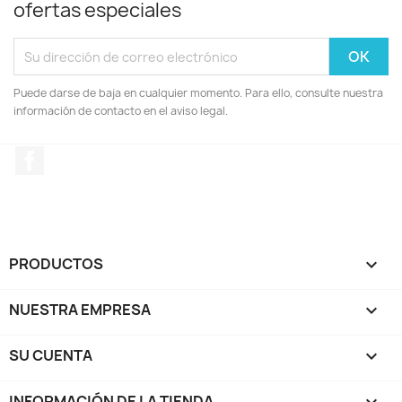
ofertas especiales
Puede darse de baja en cualquier momento. Para ello, consulte nuestra
información de contacto en el aviso legal.
Facebook
PRODUCTOS

NUESTRA EMPRESA

SU CUENTA

INFORMACIÓN DE LA TIENDA
keyboard_arrow_down