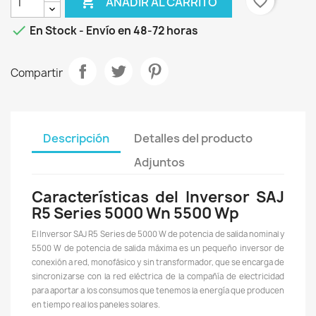

favorite_border
AÑADIR AL CARRITO

En Stock - Envío en 48-72 horas
Compartir
Descripción
Detalles del producto
Adjuntos
Características del Inversor SAJ
R5 Series 5000 Wn 5500 Wp
El Inversor SAJ R5 Series de 5000 W de potencia de salida nominal y
5500 W de potencia de salida máxima es un pequeño inversor de
conexión a red, monofásico y sin transformador, que se encarga de
sincronizarse con la red eléctrica de la compañía de electricidad
para aportar a los consumos que tenemos la energía que producen
en tiempo real los paneles solares.