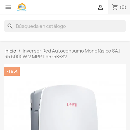
shopping_cart


(0)
search
Inicio
Inversor Red Autoconsumo Monofásico SAJ
R5 5000W 2 MPPT R5-5K-S2
-16%