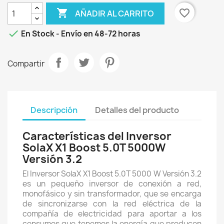

favorite_border
AÑADIR AL CARRITO

En Stock - Envío en 48-72 horas
Compartir
Descripción
Detalles del producto
Características del Inversor
SolaX X1 Boost 5.0T 5000W
Versión 3.2
El Inversor SolaX X1 Boost 5.0T 5000 W Versión 3.2
es un pequeño inversor de conexión a red,
monofásico y sin transformador, que se encarga
de sincronizarse con la red eléctrica de la
compañía de electricidad para aportar a los
consumos que tenemos la energía que producen