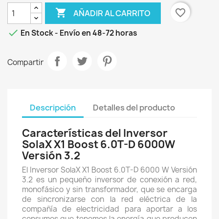

favorite_border
AÑADIR AL CARRITO

En Stock - Envío en 48-72 horas
Compartir
Descripción
Detalles del producto
Características del Inversor
SolaX X1 Boost 6.0T-D 6000W
Versión 3.2
El Inversor SolaX X1 Boost 6.0T-D 6000 W Versión
3.2 es un pequeño inversor de conexión a red,
monofásico y sin transformador, que se encarga
de sincronizarse con la red eléctrica de la
compañía de electricidad para aportar a los
consumos que tenemos la energía que producen