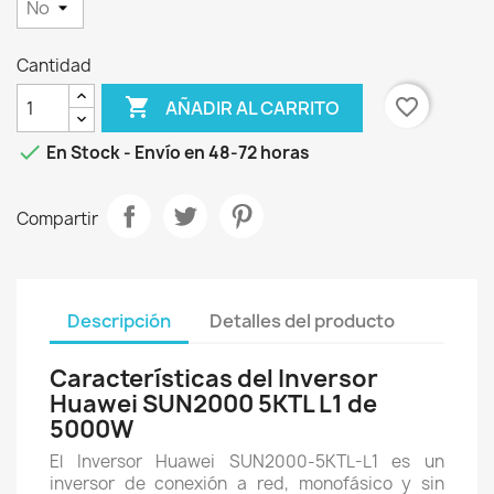
Cantidad

favorite_border
AÑADIR AL CARRITO

En Stock - Envío en 48-72 horas
Compartir
Descripción
Detalles del producto
Características del Inversor
Huawei SUN2000 5KTL L1 de
5000W
El Inversor Huawei SUN2000-5KTL-L1 es un
inversor de conexión a red, monofásico y sin