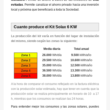
evitadas
. Permite canalizar el ahorro privado hacia una inversión
local y próxima que beneficiará a toda la Sociedad.
Cuanto produce el Kit Solax 6 KW
La producción del kit varía en función del lugar de instalación
del mismo, siendo según las zonas la siguiente:
Media diaria
Total anual
26.000
Wh/día
9.500
kWh/año
Zona 1
29.500
Wh/día
10.600
kWh/año
Zona 2
35.000
Wh/día
12.500
kWh/año
Zona 3
36.500
Wh/día
13.300
kWh/año
Zona 4
38.000
Wh/día
13.800
kWh/año
Zona 5
A la hora de comparar el consumo reflejado en la factura eléctrica
con la producción solar estimada, hay que tener en cuenta que la
producción solar se realiza principalmente en horario de 10 a 17
h, mientras que los consumos se realizan las 24 horas.
Para entender mejor los consumos y las zonas solares, puedes