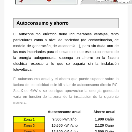
Autoconsumo y ahorro
El autoconsumo eléctrico tiene innumerables ventajas, tanto
particulares como a nivel de sociedad (de contaminación, de
modelo de generación, de autonomía,...), pero sin duda una de
las más importantes para el usuario es que ese autoconsumo de
la energía autogenerada suponga un ahorro en la factura
eléctrica respecto a lo que se pagaría sin la instalación
fotovoltaica.
El autoconsumo anual y el ahorro que puede suponer sobre la
factura de electricidad este kit solar de autoconsumo directo RC-
SolaX de 6kW si se consigue aprovechar la energía generada
varía en función de la zona de la instalación de la siguiente
manera:
Autoconsumo anual
Ahorro anual
9.500
kWh/año
1.900
€/año
Zona 1
10.600
kWh/año
2.120
€/año
Zona 2
12.500
kWh/año
2.500
€/año