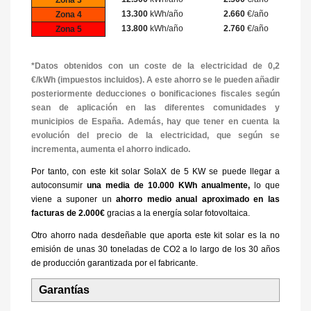
Zona 3
13.300
kWh/año
2.660
€/año
Zona 4
13.800
kWh/año
2.760
€/año
Zona 5
*Datos obtenidos con un coste
de la electricidad de 0,2
€/kWh
(impuestos incluidos). A este ahorro se le pueden añadir
posteriormente deducciones o bonificaciones fiscales según
sean de aplicación en las diferentes comunidades y
municipios de España. Además, hay que tener en cuenta la
evolución del precio de la electricidad, que según se
incrementa, aumenta el ahorro indicado.
Por tanto, con este kit solar SolaX de 5 KW se puede llegar a
autoconsumir
una media de 10.000 KWh anualmente,
lo que
viene a suponer un
ahorro medio anual aproximado en las
facturas de 2.000€
gracias a la energía solar fotovoltaica.
Otro ahorro nada desdeñable que aporta este kit solar es la no
emisión de unas 30 toneladas de CO2 a lo largo de los 30 años
de producción garantizada por el fabricante.
Garantías