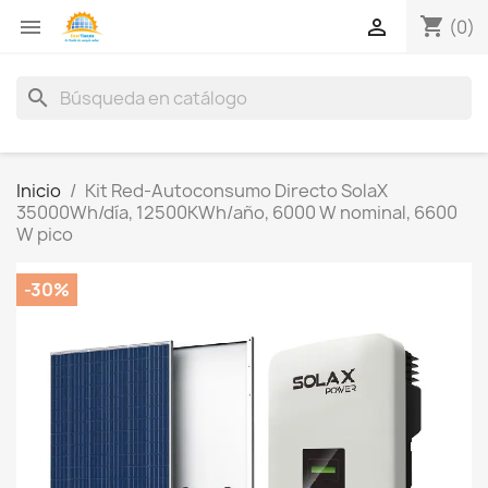
shopping_cart


(0)
search
Inicio
Kit Red-Autoconsumo Directo SolaX
35000Wh/día, 12500KWh/año, 6000 W nominal, 6600
W pico
-30%