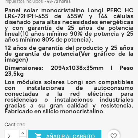
Impuestos incluidos
48-72 horas
Panel solar monocristalino Longi PERC HC
LR4-72HPH-455 de 455W y 144 células
diseñado para altas necesidades energéticas
y con garantía de 25 años de potencia
lineal(10 años mínimo 90% de potencia y 25
años mínimo 80% de potencia).
12 años de garantía del producto y 25 años
de garantía de potencia(Ver gráfico de la
imagen)
Dimensiones: 2094x1038x35mm | Peso
23,5kg
Los módulos solares Longi son compatibles
con instalaciones de autoconsumo
conectadas a la red eléctrica para
residencias o instalaciones industriales
gracias a su gran calidad y resistencia.
Fabricado en silicio monocristalino.
Cantidad

favorite_border
AÑADIR AL CARRITO