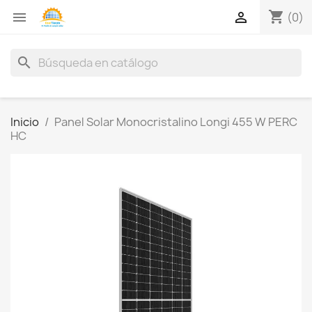
shopping_cart


(0)
search
Inicio
Panel Solar Monocristalino Longi 455 W PERC
HC