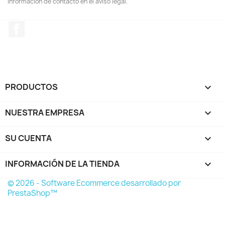
información de contacto en el aviso legal.
Facebook
PRODUCTOS

NUESTRA EMPRESA

SU CUENTA

INFORMACIÓN DE LA TIENDA
keyboard_arrow_down
© 2026 - Software Ecommerce desarrollado por
PrestaShop™