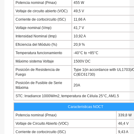
Potencia nominal (Pmax)
455 W
Voltaje de circuito abierto (VOC)
49,5 V
Corriente de cortocircuito (ISC)
11,66 A
Voltaje nominal (Vmp)
41,7 V
Intensidad Nominal (Imp)
10,92 A
Eficiencia del Módulo (%)
20,9 %
Temperatura funcionamiento
-40°C to +85°C
Máximo sistema Voltaje
1500V DC
Posición de Resistencia de
Type 1(in accordance with UL1703)/
Fuego
C(IEC61730)
Posición de Fusible de Serie
20A
Máxima
STC: lrradiance 1000W/m2, temperatura de Célula 25°C, AM1.5
Caracteristicas NOCT
Potencia nominal (Pmax)
339,8
Voltaje de Circuito Abierto (VOC)
46,4 V
Corriente de cortocircuito (ISC)
9,43 A