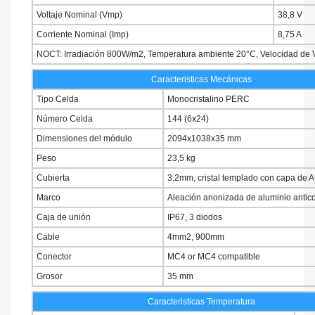
Voltaje Nominal (Vmp)
38,8 V
Corriente Nominal (Imp)
8,75 A
NOCT: Irradiación 800W/m2, Temperatura ambiente 20°C, Velocidad de V
Caracteristicas Mecánicas
Tipo Celda
Monocristalino PERC
Número Celda
144 (6x24)
Dimensiones del módulo
2094x1038x35 mm
Peso
23,5 kg
Cubierta
3.2mm, cristal templado con capa de 
Marco
Aleación anonizada de aluminio antic
Caja de unión
IP67, 3 diodos
Cable
4mm2, 900mm
Conector
MC4 or MC4 compatible
Grosor
35 mm
Caracteristicas Temperatura