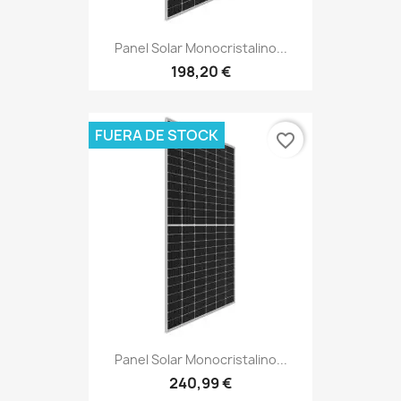
Panel Solar Monocristalino...
198,20 €
FUERA DE STOCK
favorite_border
Panel Solar Monocristalino...
240,99 €