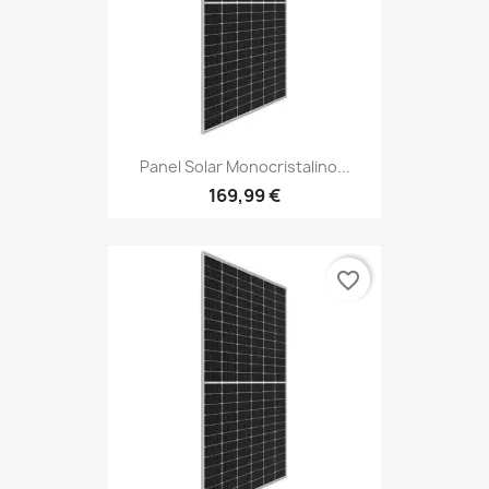
Panel Solar Monocristalino...
169,99 €
favorite_border