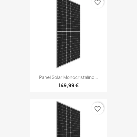
favorite_border
Panel Solar Monocristalino...
149,99 €
favorite_border