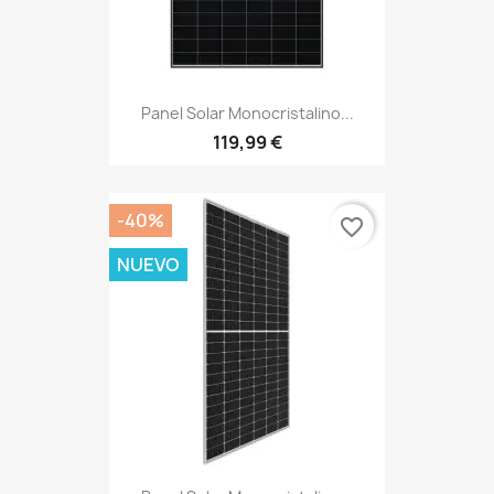
Panel Solar Monocristalino...
119,99 €
-40%
favorite_border
NUEVO