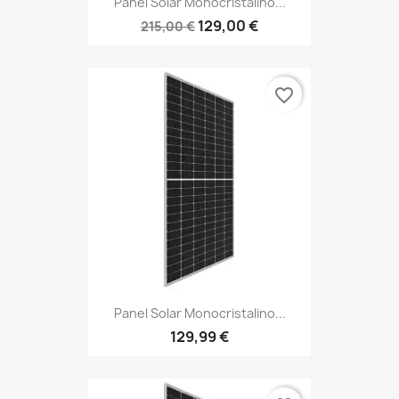
Panel Solar Monocristalino...
129,00 €
215,00 €
favorite_border
Panel Solar Monocristalino...
129,99 €