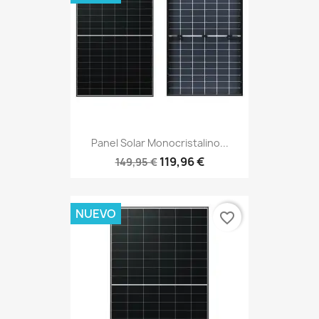
Panel Solar Monocristalino...
119,96 €
149,95 €
NUEVO
favorite_border