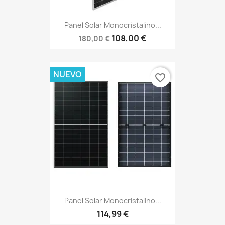
Panel Solar Monocristalino...
108,00 €
180,00 €
NUEVO
favorite_border
Panel Solar Monocristalino...
114,99 €