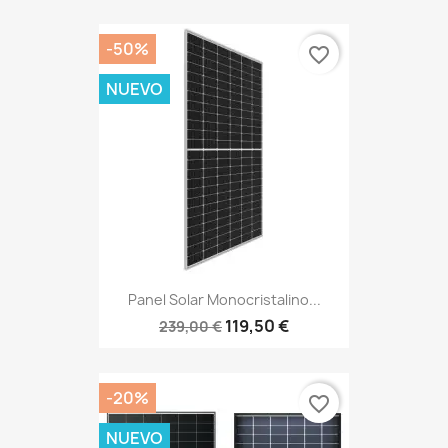
-50%
favorite_border
NUEVO
Panel Solar Monocristalino...
119,50 €
239,00 €
-20%
favorite_border
NUEVO