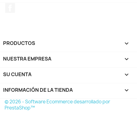
Facebook
PRODUCTOS

NUESTRA EMPRESA

SU CUENTA

INFORMACIÓN DE LA TIENDA
keyboard_arrow_down
© 2026 - Software Ecommerce desarrollado por
PrestaShop™