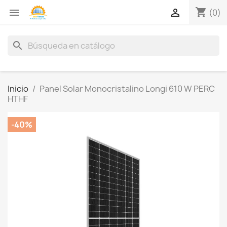
shopping_cart


(0)
search
Inicio
Panel Solar Monocristalino Longi 610 W PERC
HTHF
-40%