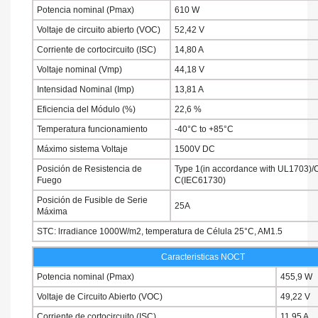
Potencia nominal (Pmax)
610 W
Voltaje de circuito abierto (VOC)
52,42 V
Corriente de cortocircuito (ISC)
14,80 A
Voltaje nominal (Vmp)
44,18 V
Intensidad Nominal (Imp)
13,81 A
Eficiencia del Módulo (%)
22,6 %
Temperatura funcionamiento
-40°C to +85°C
Máximo sistema Voltaje
1500V DC
Posición de Resistencia de
Type 1(in accordance with UL1703)/
Fuego
C(IEC61730)
Posición de Fusible de Serie
25A
Máxima
STC: lrradiance 1000W/m2, temperatura de Célula 25°C, AM1.5
Caracteristicas NOCT
Potencia nominal (Pmax)
455,9
Voltaje de Circuito Abierto (VOC)
49,22 V
Corriente de cortocircuito (ISC)
11,95 A