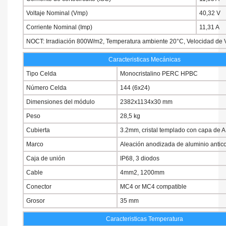
Voltaje Nominal (Vmp)
40,32 V
Corriente Nominal (Imp)
11,31 A
NOCT: Irradiación 800W/m2, Temperatura ambiente 20°C, Velocidad de V
Caracteristicas Mecánicas
Tipo Celda
Monocristalino PERC HPBC
Número Celda
144 (6x24)
Dimensiones del módulo
2382x1134x30 mm
Peso
28,5 kg
Cubierta
3.2mm, cristal templado con capa de 
Marco
Aleación anodizada de aluminio antic
Caja de unión
IP68, 3 diodos
Cable
4mm2, 1200mm
Conector
MC4 or MC4 compatible
Grosor
35 mm
Caracteristicas Temperatura