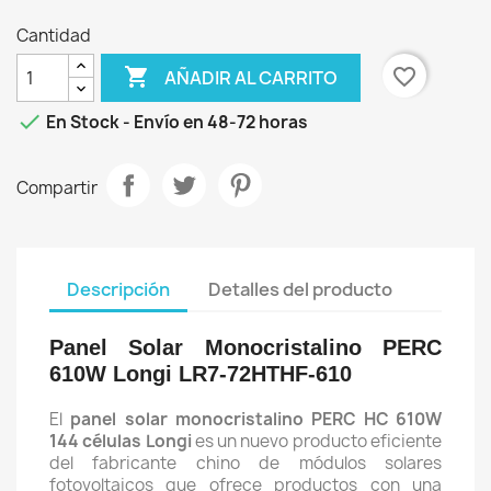
Cantidad

favorite_border
AÑADIR AL CARRITO

En Stock - Envío en 48-72 horas
Compartir
Descripción
Detalles del producto
Panel Solar Monocristalino PERC
610W Longi LR7-72HTHF-610
El
panel solar monocristalino PERC HC 610W
144 células Longi
es un nuevo producto eficiente
del fabricante chino de módulos solares
fotovoltaicos que ofrece productos con una